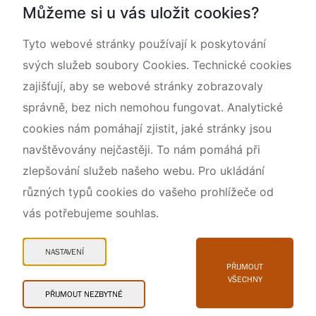
Můžeme si u vás uložit cookies?
O nás
Tyto webové stránky používají k poskytování
svých služeb soubory Cookies. Technické cookies
zajišťují, aby se webové stránky zobrazovaly
správně, bez nich nemohou fungovat. Analytické
cookies nám pomáhají zjistit, jaké stránky jsou
navštěvovány nejčastěji. To nám pomáhá při
zlepšování služeb našeho webu. Pro ukládání
různých typů cookies do vašeho prohlížeče od
vás potřebujeme souhlas.
Mapa webu
Prohlášení o přístupnosti
NASTAVENÍ
Cookies
PŘIJMOUT
VŠECHNY
Snadné čtení
PŘIJMOUT NEZBYTNÉ
© 2026 AOPK ČR