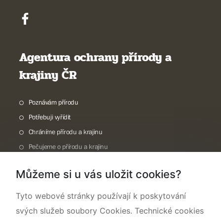
Agentura ochrany přírody a
krajiny ČR
Poznávám přírodu
Potřebuji vyřídit
Chráníme přírodu a krajinu
Pečujeme o přírodu a krajinu
Dokumentujeme přírodu
Můžeme si u vás uložit cookies?
O nás
Tyto webové stránky používají k poskytování
svých služeb soubory Cookies. Technické cookies