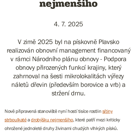
nejmenšího
4. 7. 2025
V zimě 2025 byl na pískovně Plavsko
realizován obnovní management financovaný
v rámci Národního plánu obnovy - Podpora
obnovy přirozených funkcí krajiny, který
zahrnoval na šesti mikrolokalitách výřezy
náletů dřevin (především borovice a vrb) a
stržení drnu.
Nově připravená stanoviště nyní hostí tisíce rostlin
sítiny
strboulkaté
a
drobýšku nejmenšího
, které patří mezi kriticky
ohrožené jednoleté druhy živinami chudých vlhkých písků.