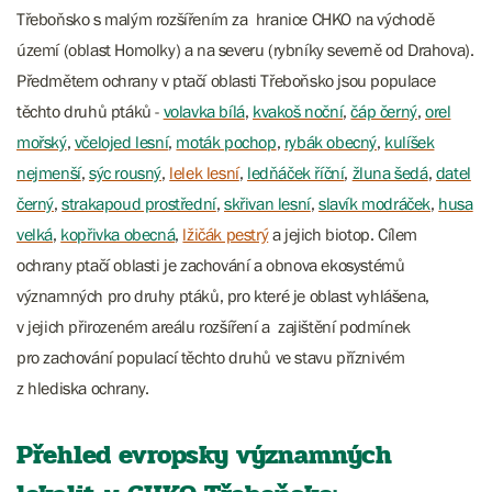
Třeboňsko s malým rozšířením za hranice CHKO na východě
území (oblast Homolky) a na severu (rybníky severně od Drahova).
Předmětem ochrany v ptačí oblasti Třeboňsko jsou populace
těchto druhů ptáků -
volavka bílá
,
kvakoš noční
,
čáp černý
,
orel
mořský
,
včelojed lesní
,
moták pochop
,
rybák obecný
,
kulíšek
nejmenší
,
sýc rousný
,
lelek lesní
,
ledňáček říční
,
žluna šedá
,
datel
černý
,
strakapoud prostřední
,
skřivan lesní
,
slavík modráček
,
husa
velká
,
kopřivka obecná
,
lžičák pestrý
a jejich biotop. Cílem
ochrany ptačí oblasti je zachování a obnova ekosystémů
významných pro druhy ptáků, pro které je oblast vyhlášena,
v jejich přirozeném areálu rozšíření a zajištění podmínek
pro zachování populací těchto druhů ve stavu příznivém
z hlediska ochrany.
Přehled evropsky významných