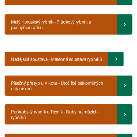
Malý Horusický rybník - Plůdkový rybník s
puchýřkou útlou
Nadějská soustava - Malebná soustava rybníků
Písečný přesyp u Vlkova - Útočiště pískomilných
organismů
Purkrabský rybník a Točník - Duby na hrázích
rybníků