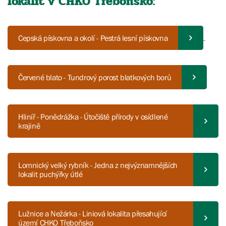
lokalit v CHKO Třeboňsko:
Cepská pískovna a okolí - Pestrá lesní pískovna
Červené blato - Tundrový porost blatkových borů
Hliníř - Ponědrážka - Útočiště přírody v osídlené
krajině
Lomnický velký rybník - Jedna z nejvýznamnějších
lokalit puchýřky útlé
Lužnice a Nežárka - Liniová lokalita přesahující
území CHKO Třeboňsko