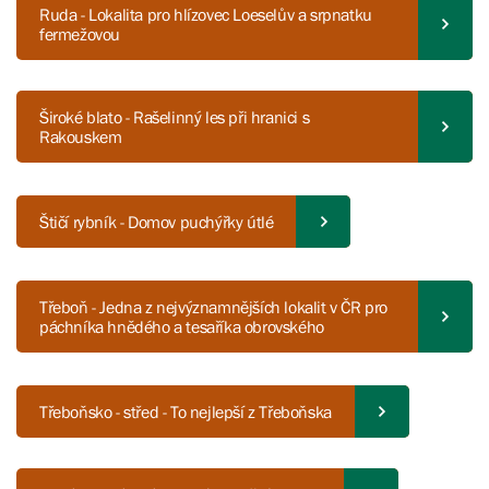
Ruda - Lokalita pro hlízovec Loeselův a srpnatku
fermežovou
Široké blato - Rašelinný les při hranici s
Rakouskem
Štičí rybník - Domov puchýřky útlé
Třeboň - Jedna z nejvýznamnějších lokalit v ČR pro
páchníka hnědého a tesaříka obrovského
Třeboňsko - střed - To nejlepší z Třeboňska