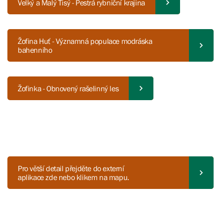
Velký a Malý Tisý - Pestrá rybniční krajina
Žofina Huť - Významná populace modráska
bahenního
Žofinka - Obnovený rašelinný les
Pro větší detail přejděte do externí
aplikace zde nebo klikem na mapu.