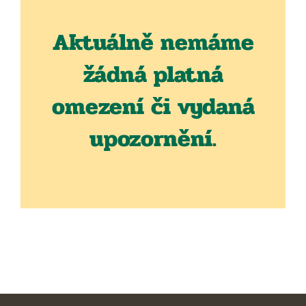
Aktuálně nemáme
žádná platná
omezení či vydaná
upozornění.