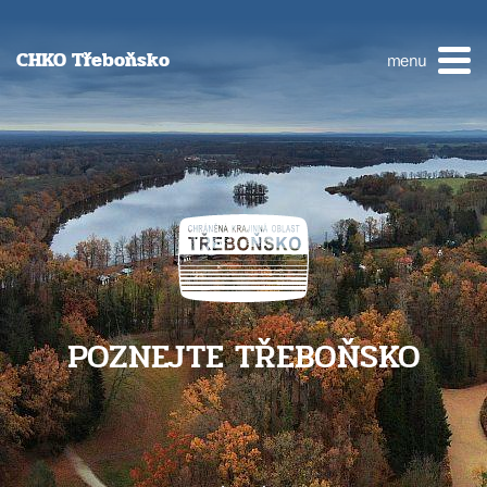
CHKO Třeboňsko
menu
POZNEJTE TŘEBOŇSKO