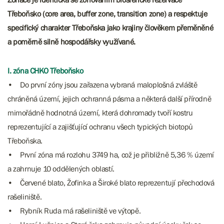
Třeboňsko (core area, buffer zone, transition zone) a respektuje
specifický charakter Třeboňska jako krajiny člověkem přeměněné
a poměrně silně hospodářsky využívané.
I. zóna CHKO Třeboňsko
• Do první zóny jsou zařazena vybraná maloplošná zvláště
chráněná území, jejich ochranná pásma a některá další přírodně
mimořádně hodnotná území, která dohromady tvoří kostru
reprezentující a zajišťující ochranu všech typických biotopů
Třeboňska.
• První zóna má rozlohu 3749 ha, což je přibližně 5,36 % území
a zahrnuje 10 oddělených oblastí.
• Červené blato, Žofinka a Široké blato reprezentují přechodová
rašeliniště.
• Rybník Ruda má rašeliniště ve výtopě.