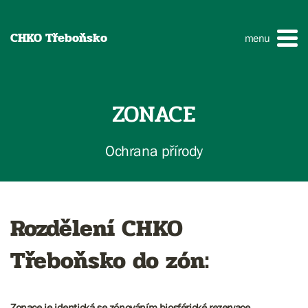
CHKO Třeboňsko
menu
ZONACE
Ochrana přírody
Rozdělení CHKO
Třeboňsko do zón:
Zonace je identická se zónováním biosférické rezervace