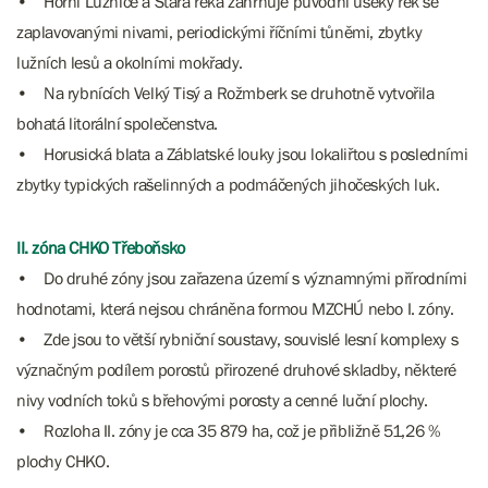
• Horní Lužnice a Stará řeka zahrnuje původní úseky řek se
zaplavovanými nivami, periodickými říčními tůněmi, zbytky
lužních lesů a okolními mokřady.
• Na rybnících Velký Tisý a Rožmberk se druhotně vytvořila
bohatá litorální společenstva.
• Horusická blata a Záblatské louky jsou lokaliřtou s posledními
zbytky typických rašelinných a podmáčených jihočeských luk.
II. zóna CHKO Třeboňsko
• Do druhé zóny jsou zařazena území s významnými přírodními
hodnotami, která nejsou chráněna formou MZCHÚ nebo I. zóny.
• Zde jsou to větší rybniční soustavy, souvislé lesní komplexy s
význačným podílem porostů přirozené druhové skladby, některé
nivy vodních toků s břehovými porosty a cenné luční plochy.
• Rozloha II. zóny je cca 35 879 ha, což je přibližně 51,26 %
plochy CHKO.