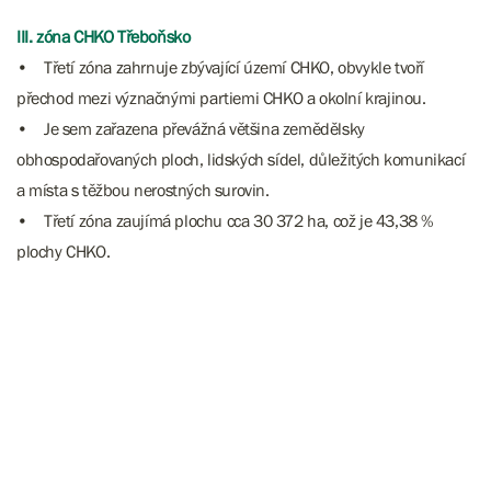
III. zóna CHKO Třeboňsko
• Třetí zóna zahrnuje zbývající území CHKO, obvykle tvoří
přechod mezi význačnými partiemi CHKO a okolní krajinou.
• Je sem zařazena převážná většina zemědělsky
obhospodařovaných ploch, lidských sídel, důležitých komunikací
a místa s těžbou nerostných surovin.
• Třetí zóna zaujímá plochu cca 30 372 ha, což je 43,38 %
plochy CHKO.