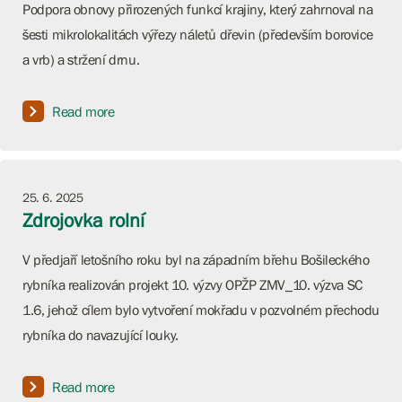
Podpora obnovy přirozených funkcí krajiny, který zahrnoval na
šesti mikrolokalitách výřezy náletů dřevin (především borovice
a vrb) a stržení drnu.
Read more
25. 6. 2025
Zdrojovka rolní
V předjaří letošního roku byl na západním břehu Bošileckého
rybníka realizován projekt 10. výzvy OPŽP ZMV_10. výzva SC
1.6, jehož cílem bylo vytvoření mokřadu v pozvolném přechodu
rybníka do navazující louky.
Read more